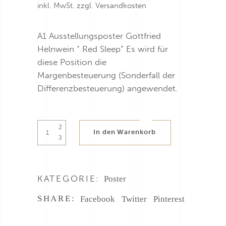
inkl. MwSt.
zzgl.
Versandkosten
A1 Ausstellungsposter Gottfried
Helnwein “ Red Sleep“ Es wird für
diese Position die
Margenbesteuerung (Sonderfall der
Differenzbesteuerung) angewendet.
Helnwein
In den Warenkorb
Poster
Red
Sleep
quantity
KATEGORIE:
Poster
SHARE:
Facebook
Twitter
Pinterest